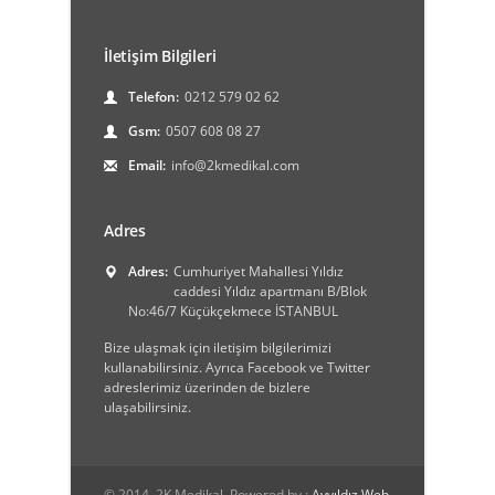
İletişim Bilgileri
Telefon:
0212 579 02 62
Gsm:
0507 608 08 27
Email:
info@2kmedikal.com
Adres
Adres:
Cumhuriyet Mahallesi Yıldız
caddesi Yıldız apartmanı B/Blok
No:46/7 Küçükçekmece İSTANBUL
Bize ulaşmak için iletişim bilgilerimizi
kullanabilirsiniz. Ayrıca Facebook ve Twitter
adreslerimiz üzerinden de bizlere
ulaşabilirsiniz.
© 2014, 2K Medikal. Powered by :
Ayyıldız Web