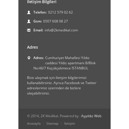
İletişim Bilgileri
Telefon:
0212 579 02 62
Gsm:
0507 608 08 27
Email:
info@2kmedikal.com
Adres
Adres:
Cumhuriyet Mahallesi Yıldız
caddesi Yıldız apartmanı B/Blok
No:46/7 Küçükçekmece İSTANBUL
Bize ulaşmak için iletişim bilgilerimizi
kullanabilirsiniz. Ayrıca Facebook ve Twitter
adreslerimiz üzerinden de bizlere
ulaşabilirsiniz.
© 2014, 2K Medikal. Powered by :
Ayyıldız Web
Anasayfa
Sitemap
İletişim