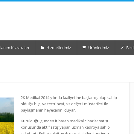
lanım Kılavuzları
Hizmetlerimiz
Ürünlerimiz
Bizd
2K Medikal 2014 yılında faaliyetine başlamış olup sahip
olduğu bilgi ve tecrübeyi, siz değerli müşterileri ile
paylaşmanın heyecanını duyar.
Kurulduğu günden itibaren medikal cihazlar satışı
konusunda aktif satış yapan uzman kadroya sahip
şirketimiz;Refleksoloji ayak masaj aletleri,tansiyon