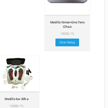
Medilix Nmes+Ems Tens
Cihazı
10500 / TL
Ürün Detay
Medilix kw 305-a
15000 / TL