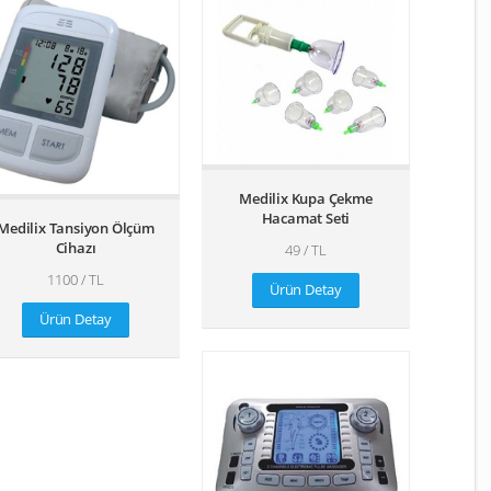
Medilix Kupa Çekme
Hacamat Seti
Medilix Tansiyon Ölçüm
Cihazı
49 / TL
1100 / TL
Ürün Detay
Ürün Detay