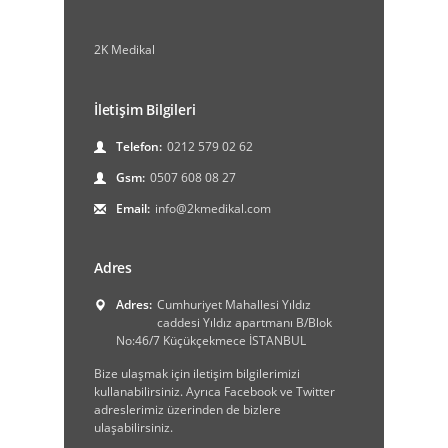
2K Medikal
İletişim Bilgileri
Telefon:
0212 579 02 62
Gsm:
0507 608 08 27
Email:
info@2kmedikal.com
Adres
Adres:
Cumhuriyet Mahallesi Yıldız
caddesi Yıldız apartmanı B/Blok
No:46/7 Küçükçekmece İSTANBUL
Bize ulaşmak için iletişim bilgilerimizi
kullanabilirsiniz. Ayrıca Facebook ve Twitter
adreslerimiz üzerinden de bizlere
ulaşabilirsiniz.