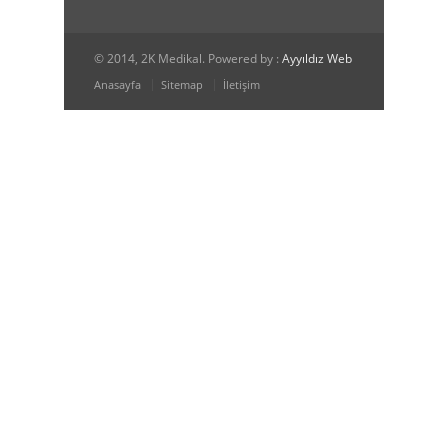
© 2014, 2K Medikal. Powered by :
Ayyıldız Web
Anasayfa
Sitemap
İletişim